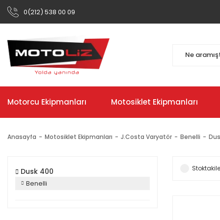
0(212) 538 00 09
Motorcu Ekipmanları
Motosiklet Ekipmanları
Anasayfa
Motosiklet Ekipmanları
J.Costa Varyatör
Benelli
Dus
Stoktakile
Dusk 400
Benelli