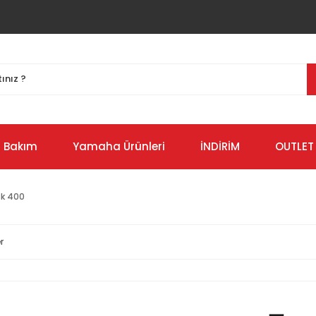
Bakım
Yamaha Ürünleri
İNDİRİM
OUTLET
k 400
r