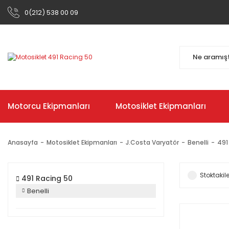
0(212) 538 00 09
Motorcu Ekipmanları
Motosiklet Ekipmanları
Anasayfa
Motosiklet Ekipmanları
J.Costa Varyatör
Benelli
491
Stoktakile
491 Racing 50
Benelli