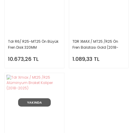
Tdr R6/ R25-MT25 Ön Büyük
TDR XMAX / MT25 /R25 Ön
Fren Disk 320MM
Fren Balatası Gold (2018-
2024)
10.673,26 TL
1.089,33 TL
YAKINDA