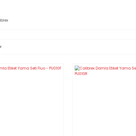
ibrex
r