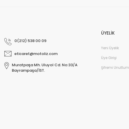
ÜYELİK
0(212) 538 00 09
Yeni Üyelik
eticaret@motoliz.com
Üye Girişi
Muratpaşa Mh. Uluyol Cd. No:33/A
Şifremi Unuttum
Bayrampaşa/İST.