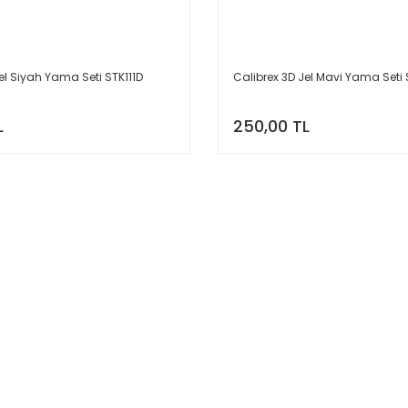
el Siyah Yama Seti STK111D
Calibrex 3D Jel Mavi Yama Seti 
L
250,00 TL