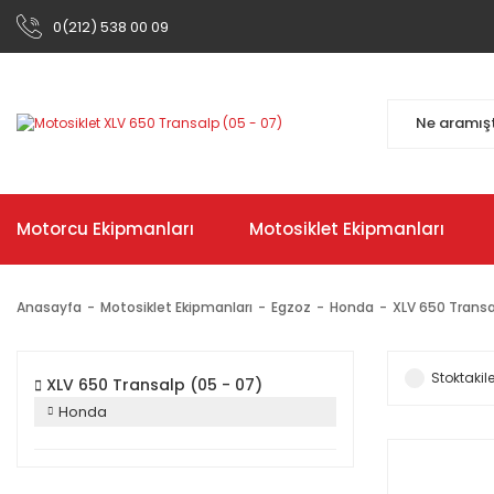
0(212) 538 00 09
Motorcu Ekipmanları
Motosiklet Ekipmanları
Anasayfa
Motosiklet Ekipmanları
Egzoz
Honda
XLV 650 Transa
Stoktakile
XLV 650 Transalp (05 - 07)
Honda