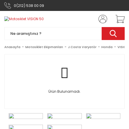
0(212) 538 00 09
Anasayfa
Motosiklet Ekipmanları
J.Costa Varyatör
Honda
VISION
Ürün Bulunamadı.