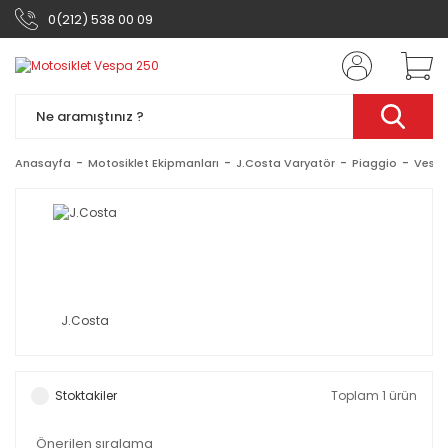
0(212) 538 00 09
Anasayfa
Motosiklet Ekipmanları
J.Costa Varyatör
Piaggio
Vespa
J.Costa
Stoktakiler
Toplam 1 ürün