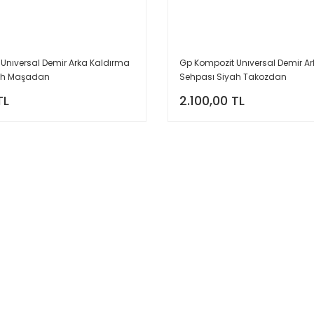
Unıversal Demir Arka Kaldırma
Gp Kompozit Unıversal Demir A
ah Maşadan
Sehpası Siyah Takozdan
TL
2.100,00 TL