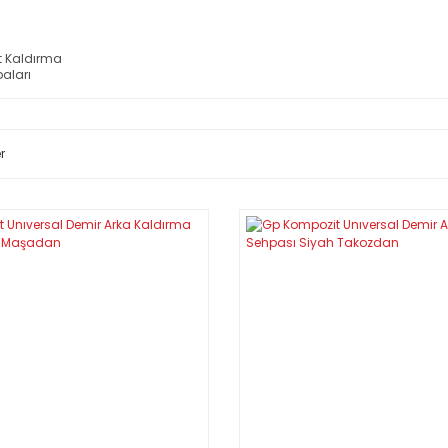
t Kaldırma
aları
r