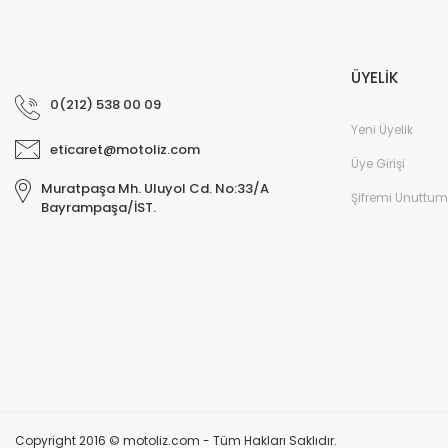
ÜYELİK
0(212) 538 00 09
Yeni Üyelik
eticaret@motoliz.com
Üye Girişi
Muratpaşa Mh. Uluyol Cd. No:33/A
Şifremi Unuttum
Bayrampaşa/İST.
Copyright 2016 © motoliz.com - Tüm Hakları Saklıdır.