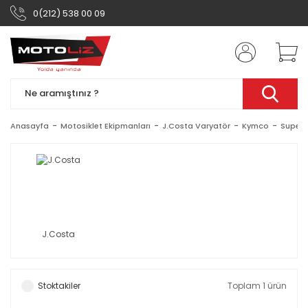
0(212) 538 00 09
Anasayfa
Motosiklet Ekipmanları
J.Costa Varyatör
Kymco
Super 
J.Costa
Stoktakiler
Toplam 1 ürün