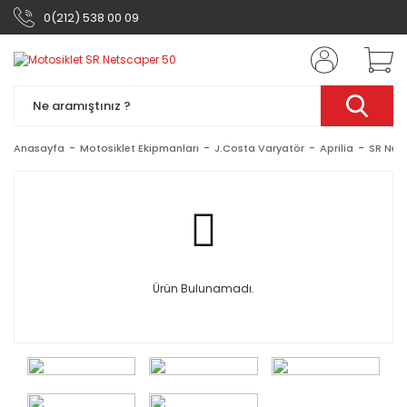
0(212) 538 00 09
Anasayfa
Motosiklet Ekipmanları
J.Costa Varyatör
Aprilia
SR Net
Ürün Bulunamadı.