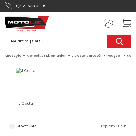
0(212) 538 00 09
Anasayfa
Motosiklet Ekipmanları
J.Costa Varyatör
Peugeot
Satel
J.Costa
Stoktakiler
Toplam 1 ürün