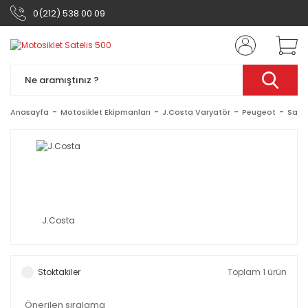
0(212) 538 00 09
Anasayfa
Motosiklet Ekipmanları
J.Costa Varyatör
Peugeot
Satel
J.Costa
Stoktakiler
Toplam 1 ürün