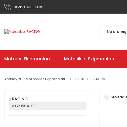
0(212) 538 00 09
Motorcu Ekipmanları
Motosiklet Ekipmanları
Anasayfa
Motosiklet Ekipmanları
GP BİSİKLET
RACING
Stoktakile
RACING
GP BİSİKLET