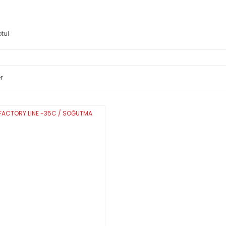
tul
r