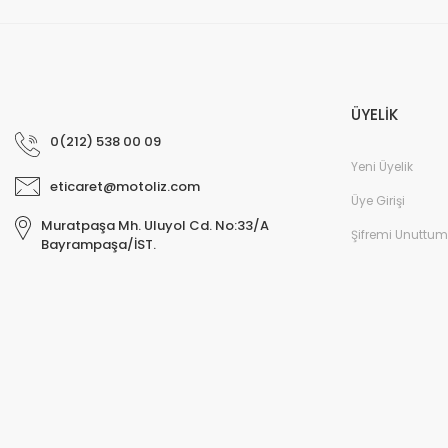
ÜYELİK
0(212) 538 00 09
Yeni Üyelik
eticaret@motoliz.com
Üye Girişi
Muratpaşa Mh. Uluyol Cd. No:33/A
Şifremi Unuttum
Bayrampaşa/İST.