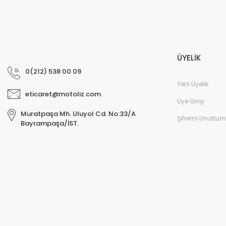
ÜYELİK
0(212) 538 00 09
Yeni Üyelik
eticaret@motoliz.com
Üye Girişi
Muratpaşa Mh. Uluyol Cd. No:33/A
Şifremi Unuttum
Bayrampaşa/İST.