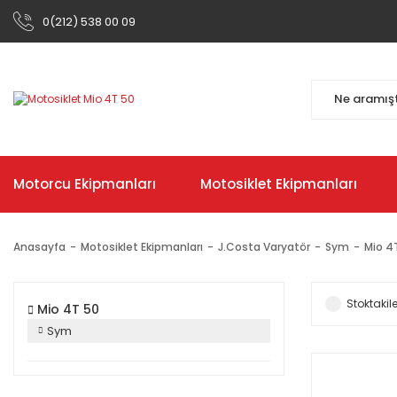
0(212) 538 00 09
Motorcu Ekipmanları
Motosiklet Ekipmanları
Anasayfa
Motosiklet Ekipmanları
J.Costa Varyatör
Sym
Mio 4
Stoktakile
Mio 4T 50
Sym