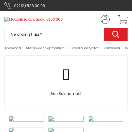
0(212) 538 00 09
Anasayfa
Motosiklet Ekipmanları
J.Costa Varyatör
Kawasaki
Kaw
Ürün Bulunamadı.