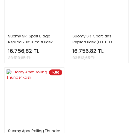
Suomy SR-Sport Biaggi
Suomy SR-Sport Rins
Replica 2015 Kırmızı Kask
Replica Kask (OUTLET)
(OUTLET)
16.756,82 TL
16.756,82 TL
33.513,65 TL
33.513,65 TL
%50
Suomy Apex Rolling Thunder