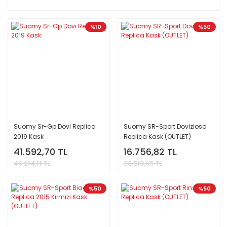
%10
%50
Suomy Sr-Gp Dovi Replica
Suomy SR-Sport Dovizioso
2019 Kask
Replica Kask (OUTLET)
41.592,70 TL
16.756,82 TL
46.214,11 TL
33.513,65 TL
%50
%50