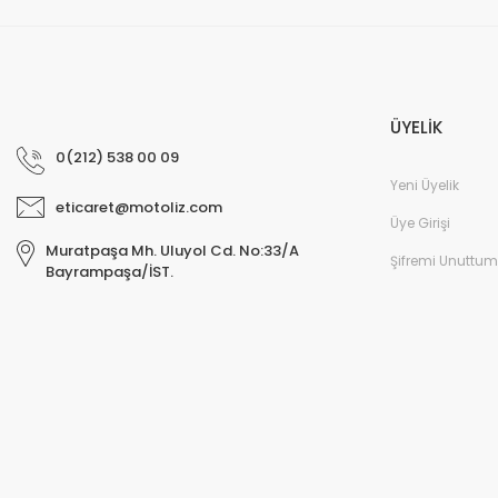
ÜYELİK
0(212) 538 00 09
Yeni Üyelik
eticaret@motoliz.com
Üye Girişi
Muratpaşa Mh. Uluyol Cd. No:33/A
Şifremi Unuttum
Bayrampaşa/İST.