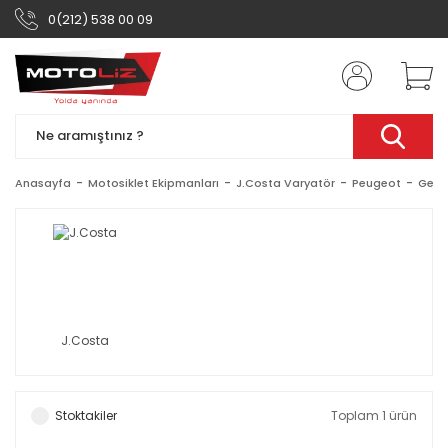
0(212) 538 00 09
Anasayfa
Motosiklet Ekipmanları
J.Costa Varyatör
Peugeot
Geop
J.Costa
Stoktakiler
Toplam 1 ürün