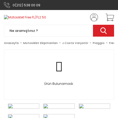
0(212) 538 00 09
Anasayfa
Motosiklet Ekipmanları
J.Costa Varyatör
Piaggio
Free F
Ürün Bulunamadı.