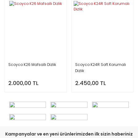
Termal Giyim
Suzuki
Peugeot
Tank Pad ve
XMAX 125
Sticker
Maske-Buff
Piaggio
Triumph
Gidon Aksesuar
YZF R 125
Elektronik
Suzuki
Yamaha
Çeşitli Aksesuar
FORZA 2
Kask
Sym
Yedekparça
Koruma Ürünleri
PCX 125
Yamaha
Cross Giyim
Rüzgar Siperlik
Scoyco K26 Mafsallı Dizlik
Scoyco K24R Soft Korumalı
Çeşitli Aksesuar
Dizlik
Branda
2.000,00 TL
2.450,00 TL
Çanta
Alarm
Diz Örtüsü ve El
Koruma
Giyim
Kampanyalar ve en yeni ürünlerimizden ilk sizin haberiniz