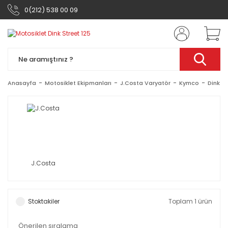
0(212) 538 00 09
Anasayfa
Motosiklet Ekipmanları
J.Costa Varyatör
Kymco
Dink St
J.Costa
Stoktakiler
Toplam 1 ürün