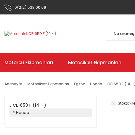
0(212) 538 00 09
Motorcu Ekipmanları
Motosiklet Ekipmanları
Anasayfa
Motosiklet Ekipmanları
Egzoz
Honda
CB 650 F (14 - 
Stoktakile
CB 650 F (14 - )
Honda