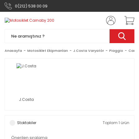
0(212) 538 00 09
Anasayfa
Motosiklet Ekipmanları
J.Costa Varyatör
Piaggio
Carna
J.Costa
Stoktakiler
Toplam 1 ürün