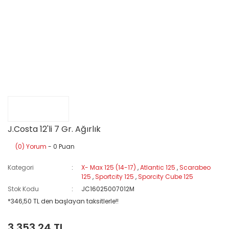
J.Costa 12'li 7 Gr. Ağırlık
(0) Yorum
- 0 Puan
Kategori
X- Max 125 (14-17)
,
Atlantic 125
,
Scarabeo
125
,
Sportcity 125
,
Sporcity Cube 125
Stok Kodu
JC16025007012M
*346,50 TL den başlayan taksitlerle!!
3.353,24 TL