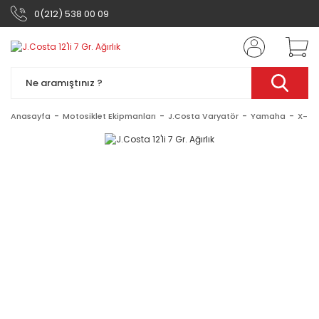
0(212) 538 00 09
Anasayfa
Motosiklet Ekipmanları
J.Costa Varyatör
Yamaha
X- Ma