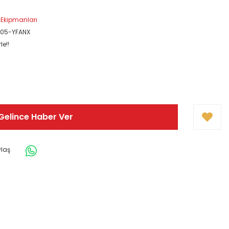
 Ekipmanları
H05-YFANX
le!!
Gelince Haber Ver
ylaş