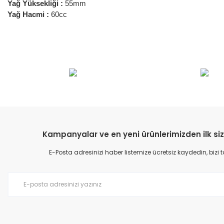
Yağ Yüksekliği :
55mm
Yağ Hacmi :
60cc
Bu ürünün fiyat bilgisi, resim, ürün açıklamalarında ve diğer konular
Görüş ve önerileriniz için teşekkür ederiz.
Ürün resmi kalitesiz, bozuk veya görüntülenemiyor.
Ürün açıklamasında eksik bilgiler bulunuyor.
Ürün bilgilerinde hatalar bulunuyor.
Kampanyalar ve en yeni ürünlerimizden ilk siz
Ürün fiyatı diğer sitelerden daha pahalı.
E-Posta adresinizi haber listemize ücretsiz kaydedin, bizi
Bu ürüne benzer farklı alternatifler olmalı.