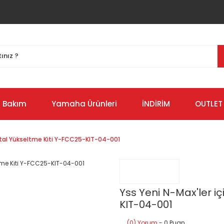
Bakım
Yamaha Ürünleri
İNDİRİM
OUTLET
Çatal Yükseltme Kiti Y-FCC25-KIT-04-001
Yss Yeni N-Max'ler i
KIT-04-001
(0) Yorum
- 0 Puan