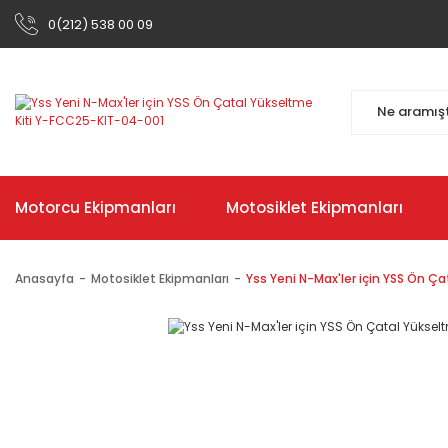
0(212) 538 00 09
Motorcu Ekipmanları
Motosiklet Ekipmanları
Anasayfa
Motosiklet Ekipmanları
Yss Yeni N-Max'ler için YSS Ön 