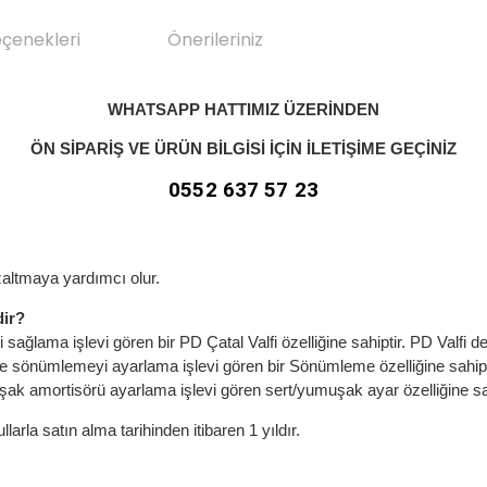
eçenekleri
Önerileriniz
WHATSAPP HATTIMIZ ÜZERİNDEN
ÖN SİPARİŞ VE ÜRÜN BİLGİSİ İÇİN
İLETİŞİME GEÇİNİZ
0552 637 57 23
 azaltmaya yardımcı olur.
dir?
ağlama işlevi gören bir PD Çatal Valfi özelliğine sahiptir. PD Valfi d
re sönümlemeyi ayarlama işlevi gören bir Sönümleme özelliğine sahipt
k amortisörü ayarlama işlevi gören sert/yumuşak ayar özelliğine sah
rla satın alma tarihinden itibaren 1 yıldır.