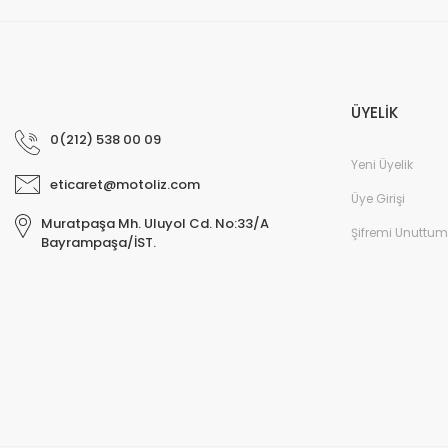
ÜYELİK
0(212) 538 00 09
Yeni Üyelik
eticaret@motoliz.com
Üye Girişi
Muratpaşa Mh. Uluyol Cd. No:33/A
Şifremi Unuttum
Bayrampaşa/İST.