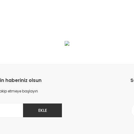
da yetersiz gördüğünüz noktaları öneri formunu kullanarak tarafımıza il
Bu ürüne ilk yorumu siz yapın!
Yorum Yaz
in haberiniz olsun
S
 takip etmeye başlayın
EKLE
Gönder