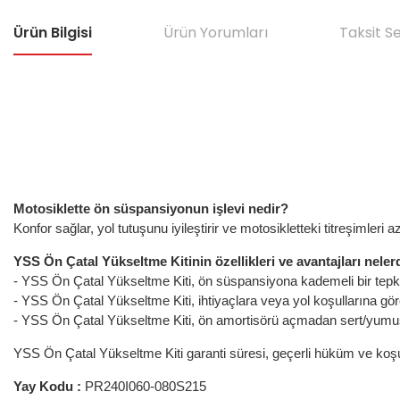
Ürün Bilgisi
Ürün Yorumları
Taksit S
Motosiklette ön süspansiyonun işlevi nedir?
Konfor sağlar, yol tutuşunu iyileştirir ve motosikletteki titreşimleri
YSS Ön Çatal Yükseltme Kitinin özellikleri ve avantajları neler
- YSS Ön Çatal Yükseltme Kiti, ön süspansiyona kademeli bir tepki s
- YSS Ön Çatal Yükseltme Kiti, ihtiyaçlara veya yol koşullarına gö
- YSS Ön Çatal Yükseltme Kiti, ön amortisörü açmadan sert/yumuşa
YSS Ön Çatal Yükseltme Kiti garanti süresi, geçerli hüküm ve koşulla
Yay Kodu :
PR240I060-080S215