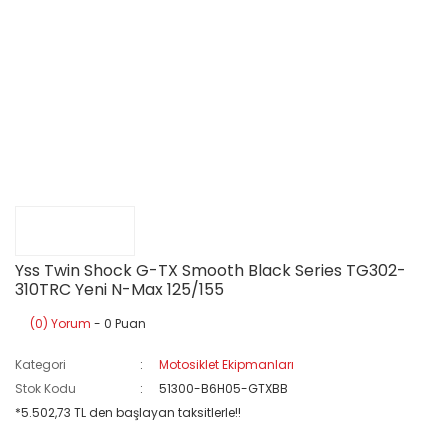
Yss Twin Shock G-TX Smooth Black Series TG302-
310TRC Yeni N-Max 125/155
(0) Yorum
- 0 Puan
Kategori
Motosiklet Ekipmanları
Stok Kodu
51300-B6H05-GTXBB
*5.502,73 TL den başlayan taksitlerle!!