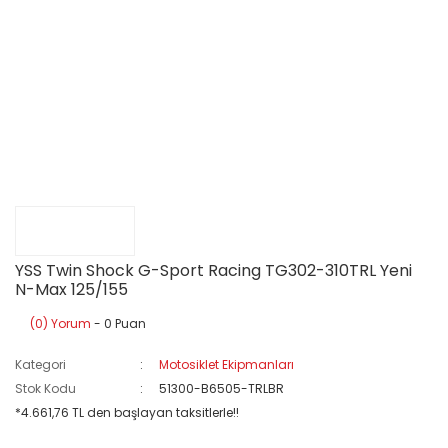
YSS Twin Shock G-Sport Racing TG302-310TRL Yeni
N-Max 125/155
(0) Yorum
- 0 Puan
Kategori
Motosiklet Ekipmanları
Stok Kodu
51300-B6505-TRLBR
*4.661,76 TL den başlayan taksitlerle!!