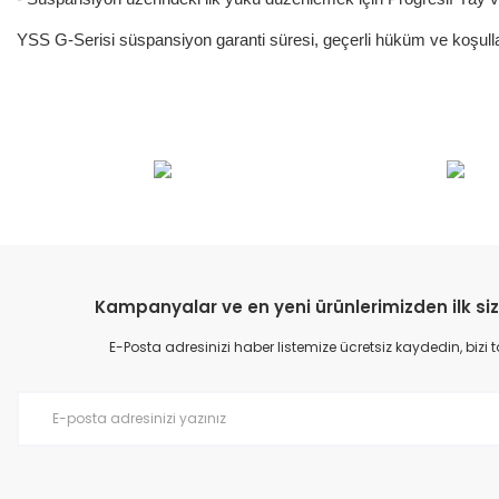
YSS G-Serisi süspansiyon garanti süresi, geçerli hüküm ve koşullara
Bu ürünün fiyat bilgisi, resim, ürün açıklamalarında ve diğer konular
Görüş ve önerileriniz için teşekkür ederiz.
Ürün resmi kalitesiz, bozuk veya görüntülenemiyor.
Ürün açıklamasında eksik bilgiler bulunuyor.
Ürün bilgilerinde hatalar bulunuyor.
Kampanyalar ve en yeni ürünlerimizden ilk siz
Ürün fiyatı diğer sitelerden daha pahalı.
E-Posta adresinizi haber listemize ücretsiz kaydedin, bizi
Bu ürüne benzer farklı alternatifler olmalı.