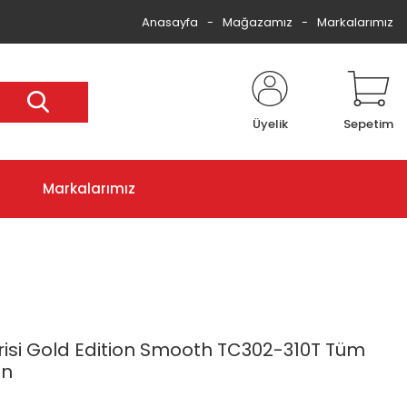
Anasayfa
Mağazamız
Markalarımız
Üyelik
Sepetim
Markalarımız
risi Gold Edition Smooth TC302-310T Tüm
in