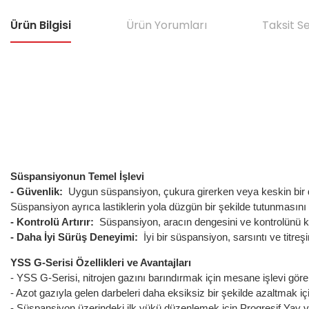
Ürün Bilgisi
Ürün Yorumları
Taksit S
Süspansiyonun Temel İşlevi
- Güvenlik:
Uygun süspansiyon, çukura girerken veya keskin bir dönü
Süspansiyon ayrıca lastiklerin yola düzgün bir şekilde tutunmasını
- Kontrolü Artırır:
Süspansiyon, aracın dengesini ve kontrolünü kor
- Daha İyi Sürüş Deneyimi:
İyi bir süspansiyon, sarsıntı ve titreş
YSS G-Serisi Özellikleri ve Avantajları
- YSS G-Serisi, nitrojen gazını barındırmak için mesane işlevi göre
- Azot gazıyla gelen darbeleri daha eksiksiz bir şekilde azaltmak içi
- Süspansiyon üzerindeki ilk yükü düzenlemek için Progresif Yay ve 