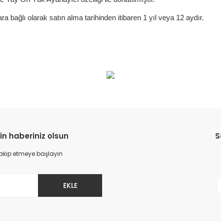
 bağlı olarak satın alma tarihinden itibaren 1 yıl veya 12 aydır.
da yetersiz gördüğünüz noktaları öneri formunu kullanarak tarafımıza il
Bu ürüne ilk yorumu siz yapın!
Yorum Yaz
in haberiniz olsun
S
 takip etmeye başlayın
EKLE
Gönder