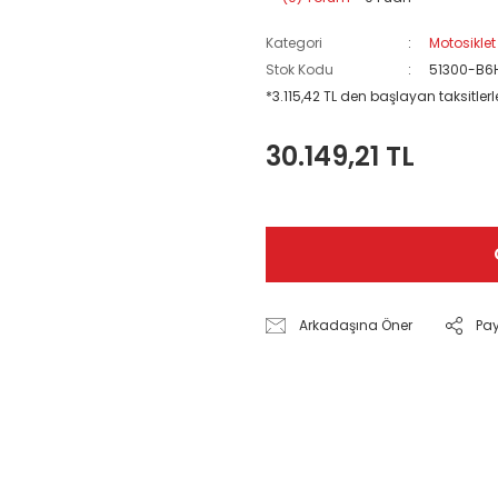
Kategori
Motosiklet
Stok Kodu
51300-B6
*3.115,42 TL den başlayan taksitlerle
30.149,21 TL
Arkadaşına Öner
Pa