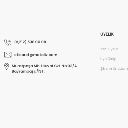
ÜYELİK
0(212) 538 00 09
Yeni Üyelik
eticaret@motoliz.com
Üye Girişi
Muratpaşa Mh. Uluyol Cd. No:33/A
Şifremi Unuttum
Bayrampaşa/İST.