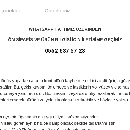
eçenekleri
Önerileriniz
WHATSAPP HATTIMIZ ÜZERİNDEN
ÖN SİPARİŞ VE ÜRÜN BİLGİSİ İÇİN
İLETİŞİME GEÇİNİZ
0552 637 57 23
ş yaparken aracın kontrolünü kaybetme riskini azalttığı için güvenliğ
 sağlar. Bu, çekiş kaybını önlemeye ve lastiklerin yol yüzeyiyle tema
umaya yardımcı olur. Bu, titreşimi veya sarsıntıyı azaltarak motosikl
imleri emerek sürücü ve yolcu konforunu artırabilir ve böylece yolculuk 
n ayrı bir tüpe sahip en uygun fiyatlı süspansiyondur.
n işlev gören ayrı bir tüpe sahip olacak şekilde tasarlanmıştır.
Yay Ön Yük Ayarlayıcı özelliği ile donatılmıştır.