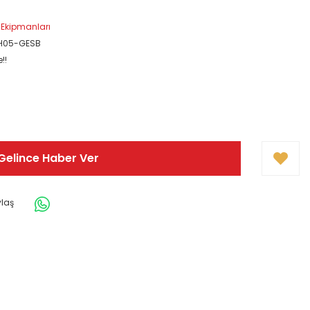
 Ekipmanları
H05-GESB
!!
Gelince Haber Ver
ylaş