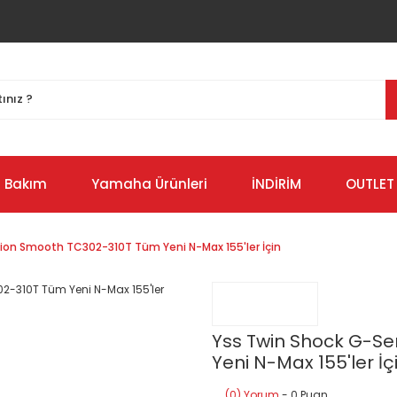
Bakım
Yamaha Ürünleri
İNDİRİM
OUTLET
ition Smooth TC302-310T Tüm Yeni N-Max 155'ler İçin
Yss Twin Shock G-Se
Yeni N-Max 155'ler İç
(0) Yorum
- 0 Puan