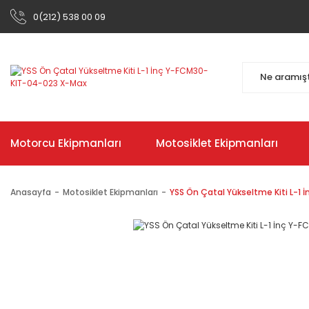
0(212) 538 00 09
Motorcu Ekipmanları
Motosiklet Ekipmanları
Anasayfa
Motosiklet Ekipmanları
YSS Ön Çatal Yükseltme Kiti L-1