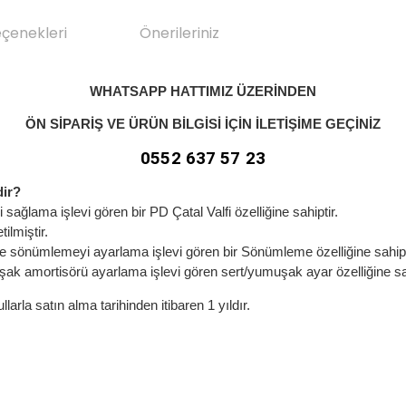
eçenekleri
Önerileriniz
WHATSAPP HATTIMIZ ÜZERİNDEN
ÖN SİPARİŞ VE ÜRÜN BİLGİSİ İÇİN
İLETİŞİME GEÇİNİZ
0552 637 57 23
dir?
ağlama işlevi gören bir PD Çatal Valfi özelliğine sahiptir.
ilmiştir.
re sönümlemeyi ayarlama işlevi gören bir Sönümleme özelliğine sahipt
k amortisörü ayarlama işlevi gören sert/yumuşak ayar özelliğine sah
rla satın alma tarihinden itibaren 1 yıldır.