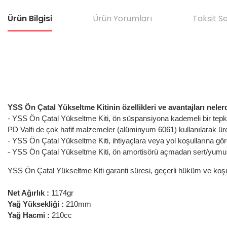
Ürün Bilgisi
Ürün Yorumları
Taksit S
YSS Ön Çatal Yükseltme Kitinin özellikleri ve avantajları neler
- YSS Ön Çatal Yükseltme Kiti, ön süspansiyona kademeli bir tepki s
PD Valfi de çok hafif malzemeler (alüminyum 6061) kullanılarak üret
- YSS Ön Çatal Yükseltme Kiti, ihtiyaçlara veya yol koşullarına gö
- YSS Ön Çatal Yükseltme Kiti, ön amortisörü açmadan sert/yumuşa
YSS Ön Çatal Yükseltme Kiti garanti süresi, geçerli hüküm ve koşulla
Net Ağırlık :
1174gr
Yağ Yüksekliği :
210mm
Yağ Hacmi :
210cc