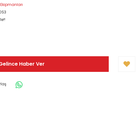
 Ekipmanları
0S3
e!!
Gelince Haber Ver
ylaş