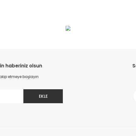
da yetersiz gördüğünüz noktaları öneri formunu kullanarak tarafımıza il
Bu ürüne ilk yorumu siz yapın!
Yorum Yaz
in haberiniz olsun
S
 takip etmeye başlayın
EKLE
Gönder