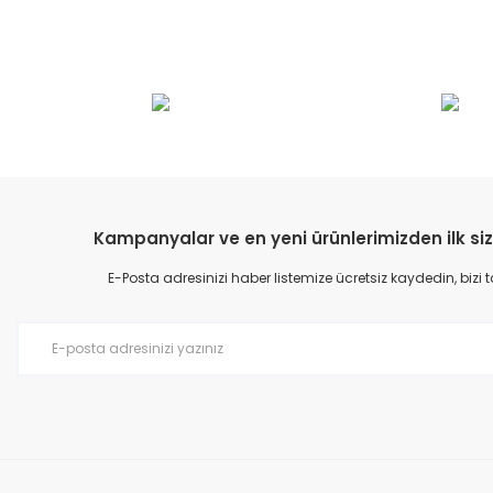
Bu ürünün fiyat bilgisi, resim, ürün açıklamalarında ve diğer konular
Görüş ve önerileriniz için teşekkür ederiz.
Ürün resmi kalitesiz, bozuk veya görüntülenemiyor.
Ürün açıklamasında eksik bilgiler bulunuyor.
Ürün bilgilerinde hatalar bulunuyor.
Kampanyalar ve en yeni ürünlerimizden ilk siz
Ürün fiyatı diğer sitelerden daha pahalı.
E-Posta adresinizi haber listemize ücretsiz kaydedin, bizi
Bu ürüne benzer farklı alternatifler olmalı.