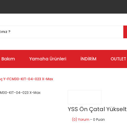
Bakım
Yamaha Ürünleri
İNDİRİM
OUTLET
 İnç Y-FCM30-KIT-04-023 X-Max
YSS Ön Çatal Yüksel
(0) Yorum
- 0 Puan