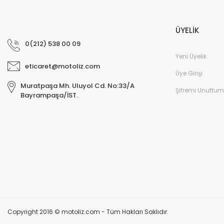
ÜYELİK
0(212) 538 00 09
Yeni Üyelik
eticaret@motoliz.com
Üye Girişi
Muratpaşa Mh. Uluyol Cd. No:33/A
Şifremi Unuttum
Bayrampaşa/İST.
Copyright 2016 © motoliz.com - Tüm Hakları Saklıdır.