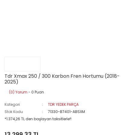
Tdr Xmax 250 / 300 Karbon Fren Hortumu (2018-
2025)
(0) Yorum
- 0 Puan
Kategori
TDR YEDEK PARÇA
Stok Kodu
71330-B7401-ABSXM
*1.374,26 TL den başlayan taksitlerle!!
13.299,33 TL