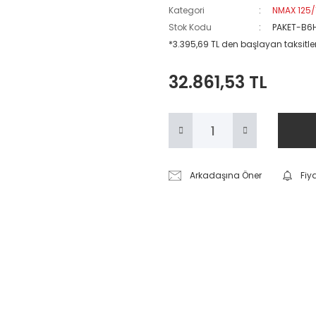
Kategori
NMAX 125/
Stok Kodu
PAKET-B6
*3.395,69 TL den başlayan taksitler
32.861,53 TL
Arkadaşına Öner
Fiy