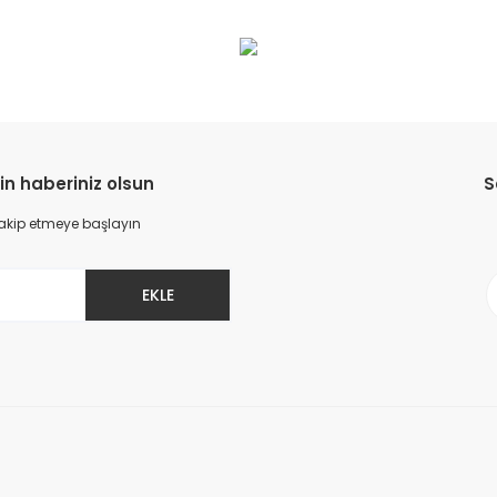
da yetersiz gördüğünüz noktaları öneri formunu kullanarak tarafımıza il
Bu ürüne ilk yorumu siz yapın!
Yorum Yaz
in haberiniz olsun
S
 takip etmeye başlayın
EKLE
Gönder