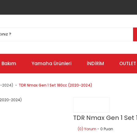
Bakım
Yamaha Ürünleri
İNDİRİM
OUTLET
0-2024)
TDR Nmax Gen 1 Set 180cc (2020-2024)
TDR Nmax Gen 1 Set 
(0) Yorum
- 0 Puan