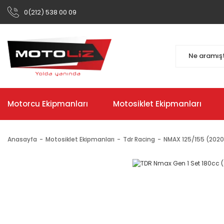
0(212) 538 00 09
Motorcu Ekipmanları
Motosiklet Ekipmanları
Anasayfa
Motosiklet Ekipmanları
Tdr Racing
NMAX 125/155 (202