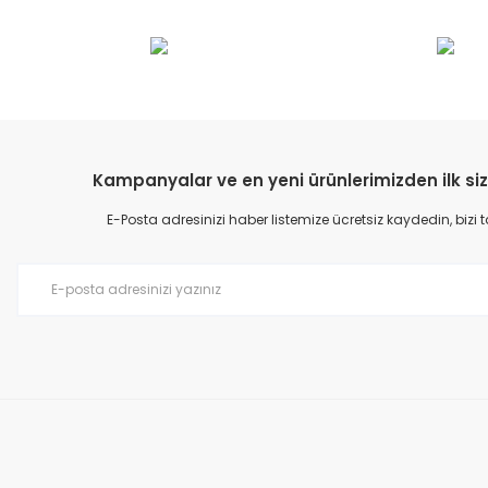
Bu ürünün fiyat bilgisi, resim, ürün açıklamalarında ve diğer konular
Görüş ve önerileriniz için teşekkür ederiz.
Ürün resmi kalitesiz, bozuk veya görüntülenemiyor.
Ürün açıklamasında eksik bilgiler bulunuyor.
Ürün bilgilerinde hatalar bulunuyor.
Kampanyalar ve en yeni ürünlerimizden ilk siz
Ürün fiyatı diğer sitelerden daha pahalı.
E-Posta adresinizi haber listemize ücretsiz kaydedin, bizi
Bu ürüne benzer farklı alternatifler olmalı.