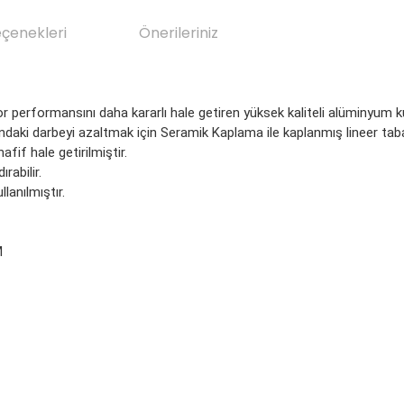
eçenekleri
Önerileriniz
or performansını daha kararlı hale getiren yüksek kaliteli alüminyum ku
sındaki darbeyi azaltmak için Seramik Kaplama ile kaplanmış lineer tab
if hale getirilmiştir.
rabilir.
lanılmıştır.
M