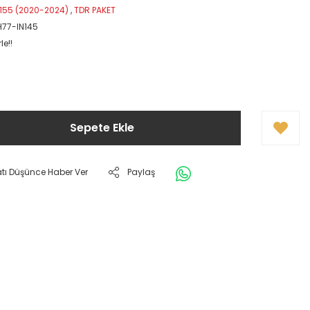
155 (2020-2024)
,
TDR PAKET
H77-IN145
le!!
Sepete Ekle
atı Düşünce Haber Ver
Paylaş