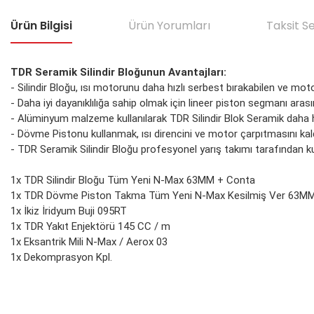
Ürün Bilgisi
Ürün Yorumları
Taksit S
TDR Seramik Silindir Bloğunun Avantajları:
- Silindir Bloğu, ısı motorunu daha hızlı serbest bırakabilen ve mot
- Daha iyi dayanıklılığa sahip olmak için lineer piston segmanı ara
- Alüminyum malzeme kullanılarak TDR Silindir Blok Seramik daha haf
- Dövme Pistonu kullanmak, ısı direncini ve motor çarpıtmasını kaldı
- TDR Seramik Silindir Bloğu profesyonel yarış takımı tarafından kul
1x TDR Silindir Bloğu Tüm Yeni N-Max 63MM + Conta
1x TDR Dövme Piston Takma Tüm Yeni N-Max Kesilmiş Ver 63M
1x İkiz İridyum Buji 095RT
1x TDR Yakıt Enjektörü 145 CC / m
1x Eksantrik Mili N-Max / Aerox 03
1x Dekomprasyon Kpl.