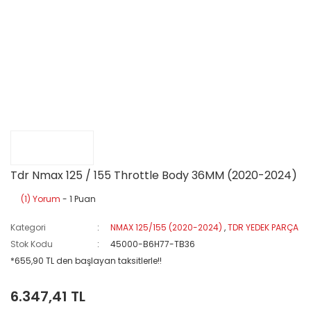
Tdr Nmax 125 / 155 Throttle Body 36MM (2020-2024)
(1) Yorum
- 1 Puan
Kategori
NMAX 125/155 (2020-2024)
,
TDR YEDEK PARÇA
Stok Kodu
45000-B6H77-TB36
*655,90 TL den başlayan taksitlerle!!
6.347,41 TL