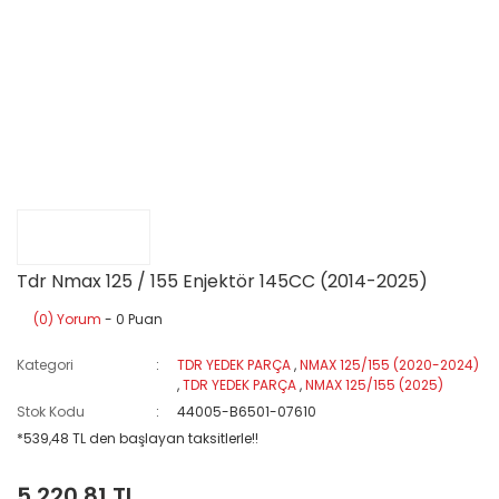
Tdr Nmax 125 / 155 Enjektör 145CC (2014-2025)
(0) Yorum
- 0 Puan
Kategori
TDR YEDEK PARÇA
,
NMAX 125/155 (2020-2024)
,
TDR YEDEK PARÇA
,
NMAX 125/155 (2025)
Stok Kodu
44005-B6501-07610
*539,48 TL den başlayan taksitlerle!!
5.220,81 TL