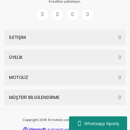
Fırsatları yakalayın..
İLETİŞİM
ÜYELİK
MOTOLİZ
MÜŞTERİ BİLGİLENDİRME
Copyright 2016 © motoliz.com - Tüm Hakları Saklıdır.
Whatsapp Sipariş
ile
ideasoft
e-