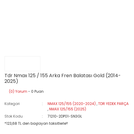
Tdr Nmax 125 / 155 Arka Fren Balatası Gold (2014-
2025)
(0) Yorum
- 0 Puan
Kategori
NMAX 125/155 (2020-2024)
,
TDR YEDEK PARÇA
,
NMAX 125/155 (2025)
Stok Kodu
71210-2DP01-SN3GL
*123,68 TL den başlayan taksitlerle!!