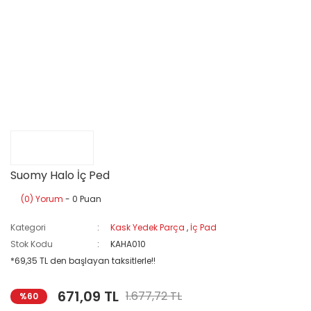
Suomy Halo İç Ped
(0) Yorum
- 0 Puan
Kategori
Kask Yedek Parça
,
İç Pad
Stok Kodu
KAHA010
*69,35 TL den başlayan taksitlerle!!
671,09 TL
1.677,72 TL
%60