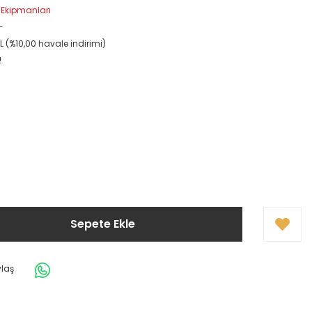
 Ekipmanları
-
L (%10,00 havale indirimi)
!
Sepete Ekle
ylaş