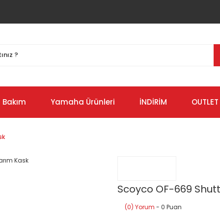
Bakım
Yamaha Ürünleri
İNDİRİM
OUTLET
sk
Scoyco OF-669 Shutt
(0) Yorum
- 0 Puan