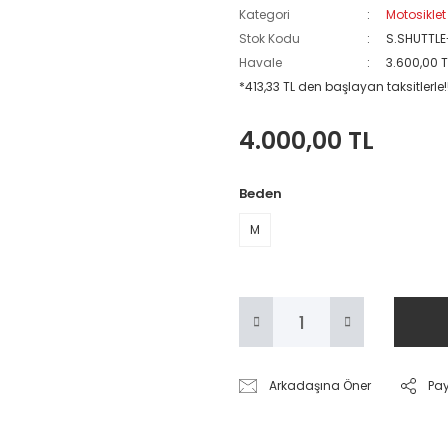
Kategori
Motosiklet
Stok Kodu
S.SHUTTLE
Havale
3.600,00 T
*413,33 TL den başlayan taksitlerle!
4.000,00 TL
Beden
M
Arkadaşına Öner
Pa