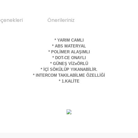
eçenekleri
Önerileriniz
* YARIM CAMLI
* ABS MATERYAL
* POLİMER ALAŞIMLI
* DOT-CE ONAYLI
* GÜNEŞ VİZeÖRLÜ
* İÇİ SÖKÜLÜP YIKANABİLİR.
* INTERCOM TAKILABİLME ÖZELLİĞİ
* 1.KALİTE
da yetersiz gördüğünüz noktaları öneri formunu kullanarak tarafımıza il
Bu ürüne ilk yorumu siz yapın!
Yorum Yaz