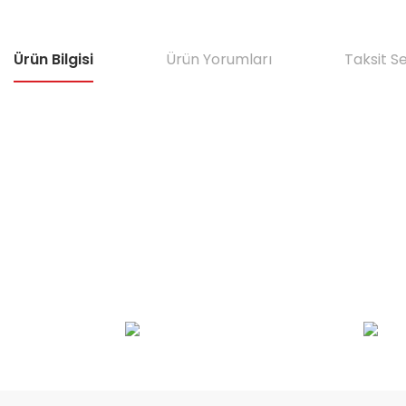
Ürün Bilgisi
Ürün Yorumları
Taksit S
Bu ürünün fiyat bilgisi, resim, ürün açıklamalarında ve diğer konular
Görüş ve önerileriniz için teşekkür ederiz.
Ürün resmi kalitesiz, bozuk veya görüntülenemiyor.
Ürün açıklamasında eksik bilgiler bulunuyor.