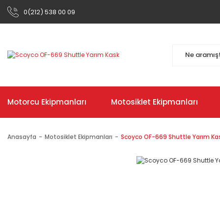
0(212) 538 00 09
Motorcu Ekipmanları
Motosiklet Ekipmanları
Anasayfa
Motosiklet Ekipmanları
Scoyco OF-669 Shuttle Yarım Ka