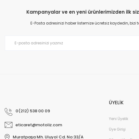
Ürün bilgilerinde hatalar bulunuyor.
Kampanyalar ve en yeni ürünlerimizden ilk siz
Ürün fiyatı diğer sitelerden daha pahalı.
E-Posta adresinizi haber listemize ücretsiz kaydedin, bizi
Bu ürüne benzer farklı alternatifler olmalı.
ÜYELİK
0(212) 538 00 09
Yeni Üyelik
eticaret@motoliz.com
Üye Girişi
Muratpaşa Mh. Uluyol Cd. No:33/A