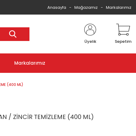
Anasayfa
Mağazamız
Markalarımız
Üyelik
Sepetim
Markalarımız
EME (400 ML)
N / ZİNCİR TEMİZLEME (400 ML)