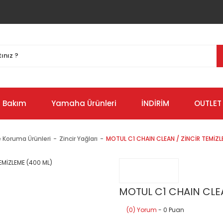
Bakım
Yamaha Ürünleri
İNDİRİM
OUTLET
 Koruma Ürünleri
Zincir Yağları
MOTUL C1 CHAIN CLEAN / ZİNCİR TEMİZL
MOTUL C1 CHAIN CLEA
(0) Yorum
- 0 Puan