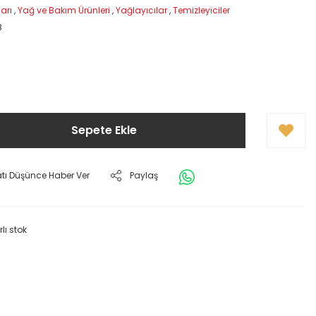
ları
,
Yağ ve Bakım Ürünleri
,
Yağlayıcılar
,
Temizleyiciler
8
Sepete Ekle
atı Düşünce Haber Ver
Paylaş
rlı stok