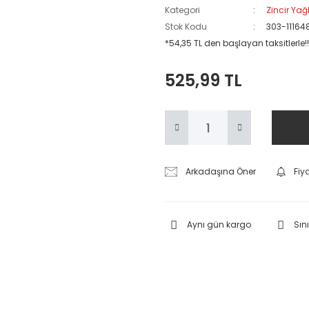
Kategori
Zincir Yağ
Stok Kodu
303-11164
*54,35 TL den başlayan taksitlerle!!
525,99 TL
Arkadaşına Öner
Fiy
Aynı gün kargo
Sını