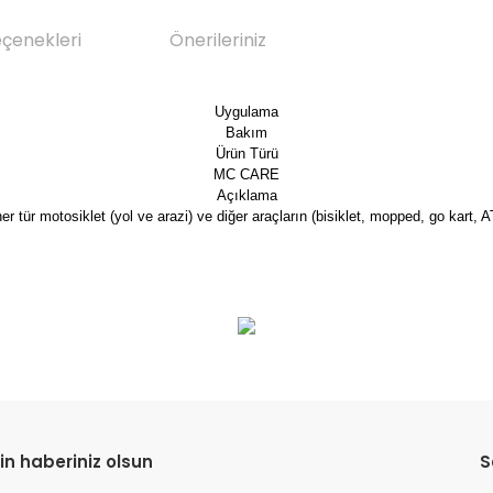
eçenekleri
Önerileriniz
Uygulama
Bakım
Ürün Türü
MC CARE
Açıklama
ür motosiklet (yol ve arazi) ve diğer araçların (bisiklet, mopped, go kart, AT
da yetersiz gördüğünüz noktaları öneri formunu kullanarak tarafımıza il
Bu ürüne ilk yorumu siz yapın!
Yorum Yaz
in haberiniz olsun
S