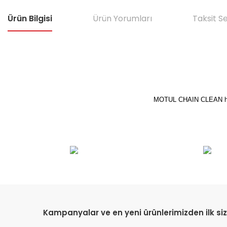
Ürün Bilgisi
Ürün Yorumları
Taksit S
MOTUL CHAIN ​​CLEAN her t
Bu ürünün fiyat bilgisi, resim, ürün açıklamalarında ve diğer konular
Görüş ve önerileriniz için teşekkür ederiz.
Ürün resmi kalitesiz, bozuk veya görüntülenemiyor.
Ürün açıklamasında eksik bilgiler bulunuyor.
Ürün bilgilerinde hatalar bulunuyor.
Kampanyalar ve en yeni ürünlerimizden ilk siz
Ürün fiyatı diğer sitelerden daha pahalı.