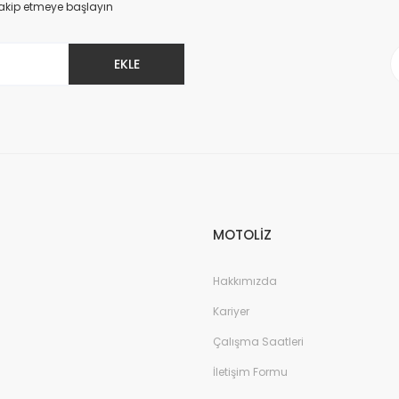
 takip etmeye başlayın
EKLE
Gönder
MOTOLİZ
Hakkımızda
Kariyer
Çalışma Saatleri
İletişim Formu