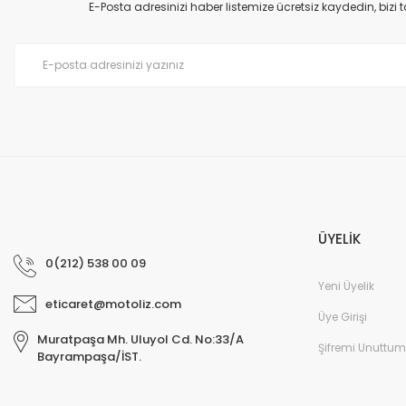
E-Posta adresinizi haber listemize ücretsiz kaydedin, bizi
Bu ürüne benzer farklı alternatifler olmalı.
ÜYELİK
0(212) 538 00 09
Yeni Üyelik
eticaret@motoliz.com
Üye Girişi
Muratpaşa Mh. Uluyol Cd. No:33/A
Şifremi Unuttum
Bayrampaşa/İST.