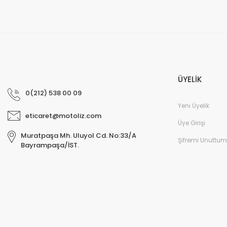
ÜYELİK
0(212) 538 00 09
Yeni Üyelik
eticaret@motoliz.com
Üye Girişi
Muratpaşa Mh. Uluyol Cd. No:33/A
Şifremi Unuttum
Bayrampaşa/İST.