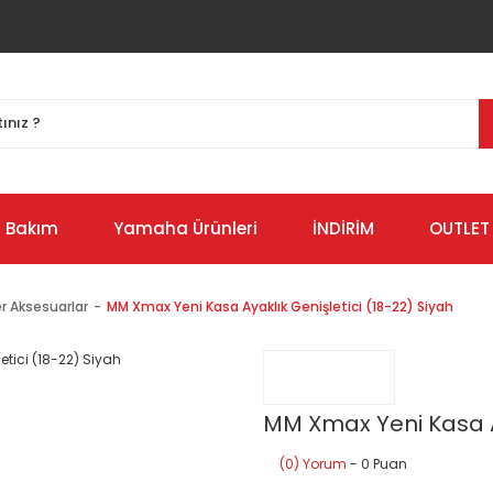
Bakım
Yamaha Ürünleri
İNDİRİM
OUTLET
r Aksesuarlar
MM Xmax Yeni Kasa Ayaklık Genişletici (18-22) Siyah
MM Xmax Yeni Kasa Ay
(0) Yorum
- 0 Puan