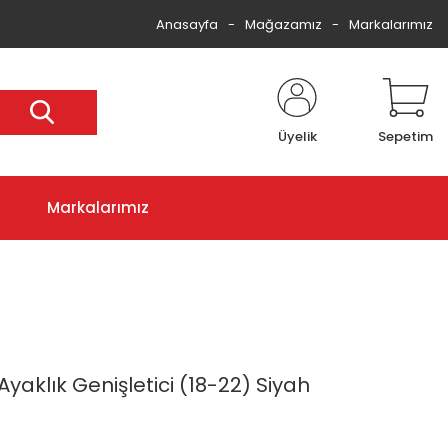
Anasayfa
Mağazamız
Markalarımız
Üyelik
Sepetim
Markalarımız
aklık Genişletici (18-22) Siyah