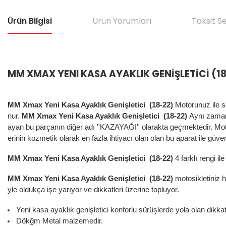
Ürün Bilgisi
Ürün Yorumları
Taksit S
MM
XMAX YENI KASA AYAKLIK GENİŞLETİCİ
(1
MM Xmax Yeni Kasa Ayaklık Genişletici (18-22)
Motorunuz ile s
nur.
MM Xmax Yeni Kasa Ayaklık Genişletici (18-22)
Aynı zamand
ayan bu parçanın diğer adı ''KAZAYAĞI'' olarakta geçmektedir. Moto
erinin kozmetik olarak en fazla ihtiyacı olan olan bu aparat ile güve
MM Xmax Yeni Kasa Ayaklık Genişletici (18-22)
4 farklı rengi il
MM Xmax Yeni Kasa Ayaklık Genişletici (18-22)
motosikletiniz 
yle oldukça işe yarıyor ve dikkatleri üzerine topluyor.
Yeni kasa ayaklık genişletici konforlu sürüşlerde yola olan dikka
Dökğm Metal malzemedir.