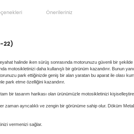
eçenekleri
Önerileriniz
8-22)
eyahat halinde iken sürüş sonrasında motorunuzu güvenli bir şekilde 
a motosikletinizi daha kullanışlı bir görünüm kazandırır. Bunun yanı
runuzu park ettiğinizde geniş bir alan yaratan bu aparat ile olası k
nle park etme özelliğini kazandırır.
e tam bir tasarım harikası olan ürünümüzle motosikletinizi kişiselleştireb
her zaman ayrıcalıklı ve zengin bir görünüme sahip olur. Döküm Met
tinizi vermenizi sağlar.