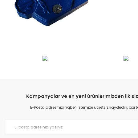
Bu ürünün fiyat bilgisi, resim, ürün açıklamalarında ve diğer konular
Görüş ve önerileriniz için teşekkür ederiz.
Ürün resmi kalitesiz, bozuk veya görüntülenemiyor.
Ürün açıklamasında eksik bilgiler bulunuyor.
Ürün bilgilerinde hatalar bulunuyor.
Kampanyalar ve en yeni ürünlerimizden ilk siz
Ürün fiyatı diğer sitelerden daha pahalı.
E-Posta adresinizi haber listemize ücretsiz kaydedin, bizi
Bu ürüne benzer farklı alternatifler olmalı.