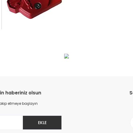
da yetersiz gördüğünüz noktaları öneri formunu kullanarak tarafımıza il
Bu ürüne ilk yorumu siz yapın!
Yorum Yaz
in haberiniz olsun
S
 takip etmeye başlayın
EKLE