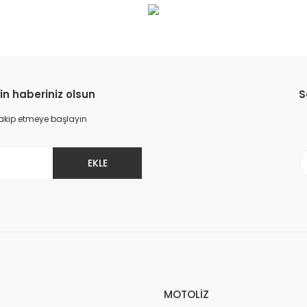
Bu ürüne ilk yorumu siz yapın!
Yorum Yaz
in haberiniz olsun
S
 takip etmeye başlayın
EKLE
Gönder
MOTOLİZ