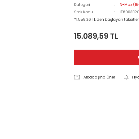
Kategori
N-Max (15
Stok Kodu
IT6003PR
*1.559,26 TL den başlayan taksitlerl
15.089,59 TL
Arkadaşına Öner
Fiy