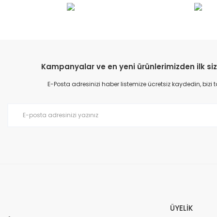
Görüş ve önerileriniz için teşekkür ederiz.
Ürün resmi kalitesiz, bozuk veya görüntülenemiyor.
Ürün açıklamasında eksik bilgiler bulunuyor.
Ürün bilgilerinde hatalar bulunuyor.
Kampanyalar ve en yeni ürünlerimizden ilk siz
Ürün fiyatı diğer sitelerden daha pahalı.
E-Posta adresinizi haber listemize ücretsiz kaydedin, bizi
Bu ürüne benzer farklı alternatifler olmalı.
ÜYELİK