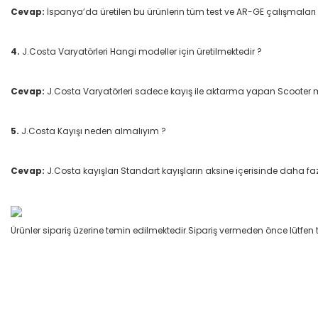
Cevap:
İspanya’da üretilen bu ürünlerin tüm test ve AR-GE çalışmaları
4.
J.Costa Varyatörleri Hangi modeller için üretilmektedir ?
Cevap:
J.Costa Varyatörleri sadece kayış ile aktarma yapan Scooter mod
5.
J.Costa Kayışı neden almalıyım ?
Cevap:
J.Costa kayışları Standart kayışların aksine içerisinde daha faz
Ürünler sipariş üzerine temin edilmektedir.Sipariş vermeden önce lütfen 
Bu ürünün fiyat bilgisi, resim, ürün açıklamalarında ve diğer konular