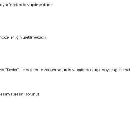
 aynı fabrikada yapılmaktadır.
elleri için üretilmektedir.
la ‘’Kevler’’ ile maximum zorlanmalarda ve ısılarda kaçırmayı engellemek ve
teslim süresini sorunuz
da yetersiz gördüğünüz noktaları öneri formunu kullanarak tarafımıza il