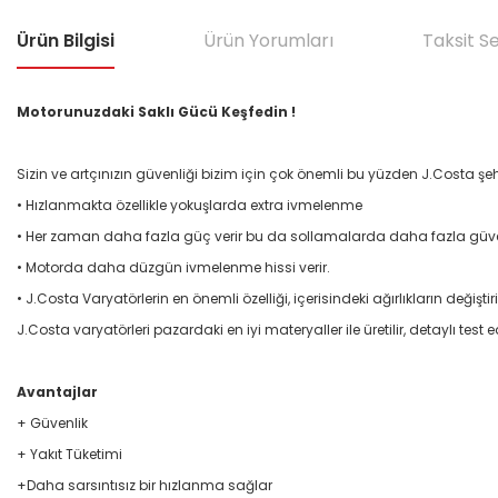
Ürün Bilgisi
Ürün Yorumları
Taksit S
Motorunuzdaki Saklı Gücü Keşfedin !
Sizin ve artçınızın güvenliği bizim için çok önemli bu yüzden J.Costa şehir 
• Hızlanmakta özellikle yokuşlarda extra ivmelenme
• Her zaman daha fazla güç verir bu da sollamalarda daha fazla güv
• Motorda daha düzgün ivmelenme hissi verir.
• J.Costa Varyatörlerin en önemli özelliği, içerisindeki ağırlıkların değiş
J.Costa varyatörleri pazardaki en iyi materyaller ile üretilir, detaylı test edi
Avantajlar
+ Güvenlik
+ Yakıt Tüketimi
+Daha sarsıntısız bir hızlanma sağlar