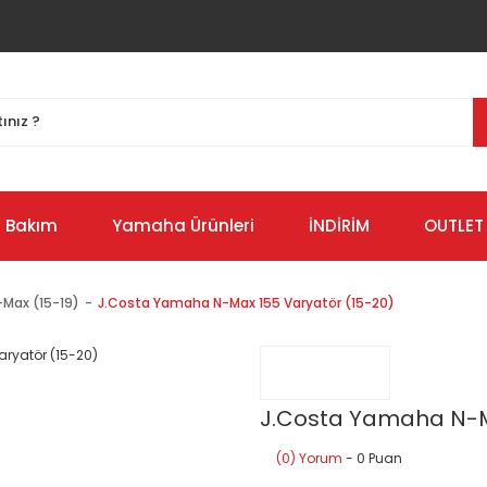
Bakım
Yamaha Ürünleri
İNDİRİM
OUTLET
-Max (15-19)
J.Costa Yamaha N-Max 155 Varyatör (15-20)
J.Costa Yamaha N-M
(0) Yorum
- 0 Puan