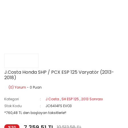
J.Costa Honda SHP / PCX ESP 125 Varyatör (2013-
2018)
(0) Yorum
- 0 Puan
Kategori
J.Costa
,
SH ESP 125
,
2013 Sonrası
Stok Kodu
JC6414FS EVO3
*760,48 TL den başlayan taksitlerle!!
7.359,51 TL
10.513,58 TL
%30