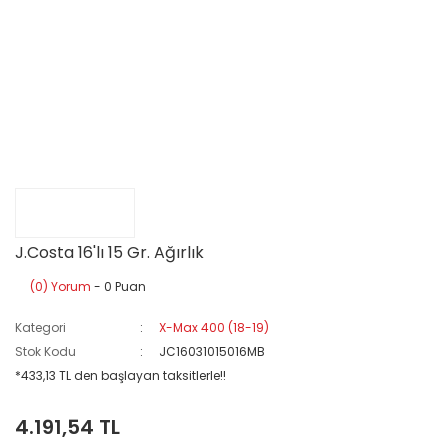
J.Costa 16'lı 15 Gr. Ağırlık
(0) Yorum
- 0 Puan
Kategori
X-Max 400 (18-19)
Stok Kodu
JC16031015016MB
*433,13 TL den başlayan taksitlerle!!
4.191,54 TL