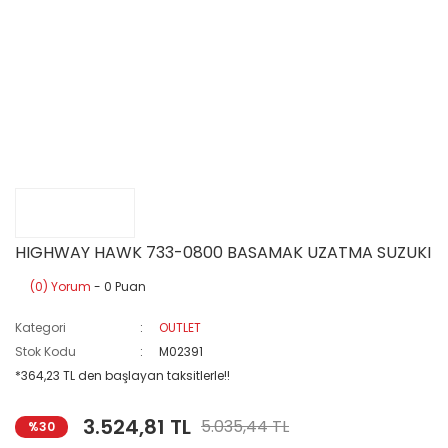
HIGHWAY HAWK 733-0800 BASAMAK UZATMA SUZUKI
(0) Yorum
- 0 Puan
Kategori
OUTLET
Stok Kodu
M02391
*364,23 TL den başlayan taksitlerle!!
3.524,81 TL
5.035,44 TL
%30