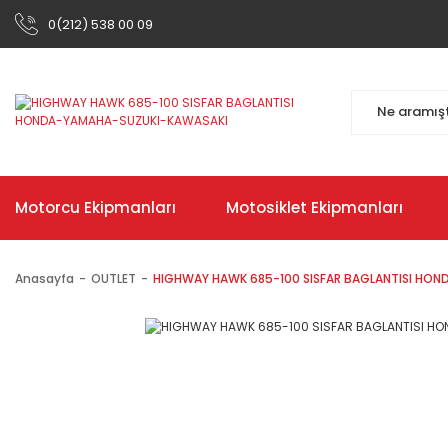
0(212) 538 00 09
Motorcu Ekipmanları
Motosiklet Ekipmanları
Anasayfa
OUTLET
HIGHWAY HAWK 685-100 SISFAR BAGLANTISI HO