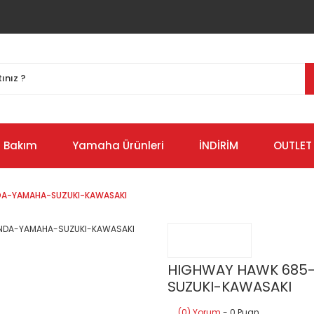
Bakım
Yamaha Ürünleri
İNDİRİM
OUTLET
NDA-YAMAHA-SUZUKI-KAWASAKI
HIGHWAY HAWK 685-
SUZUKI-KAWASAKI
(0) Yorum
- 0 Puan