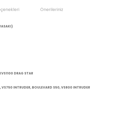
eçenekleri
Önerileriniz
WASAKI)
XVS1100 DRAG STAR
, VS750 INTRUDER, BOULEVARD S50, VS800 INTRUDER