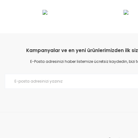
Bu ürünün fiyat bilgisi, resim, ürün açıklamalarında ve diğer konular
Görüş ve önerileriniz için teşekkür ederiz.
Ürün resmi kalitesiz, bozuk veya görüntülenemiyor.
Ürün açıklamasında eksik bilgiler bulunuyor.
Ürün bilgilerinde hatalar bulunuyor.
Kampanyalar ve en yeni ürünlerimizden ilk siz
Ürün fiyatı diğer sitelerden daha pahalı.
E-Posta adresinizi haber listemize ücretsiz kaydedin, bizi
Bu ürüne benzer farklı alternatifler olmalı.