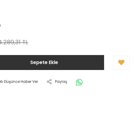
!
4.289,31 TL
Sepete Ekle
atı Düşünce Haber Ver
Paylaş