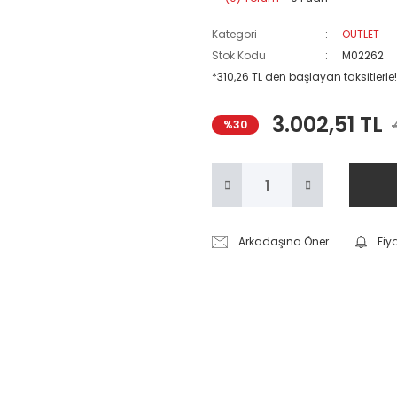
Kategori
OUTLET
Stok Kodu
M02262
*310,26 TL den başlayan taksitlerle!
3.002,51 TL
%30
Arkadaşına Öner
Fiy