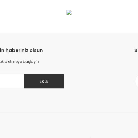
da yetersiz gördüğünüz noktaları öneri formunu kullanarak tarafımıza il
Bu ürüne ilk yorumu siz yapın!
Yorum Yaz
in haberiniz olsun
S
 takip etmeye başlayın
EKLE
Gönder