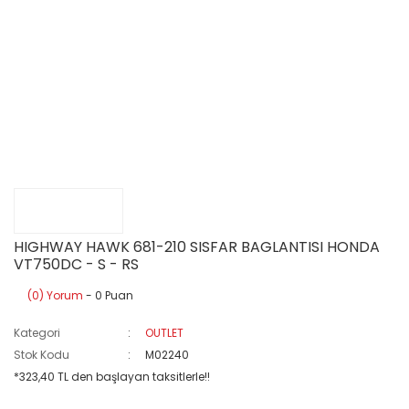
HIGHWAY HAWK 681-210 SISFAR BAGLANTISI HONDA
VT750DC - S - RS
(0) Yorum
- 0 Puan
Kategori
OUTLET
Stok Kodu
M02240
*323,40 TL den başlayan taksitlerle!!