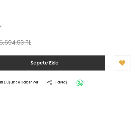
!!
5.594,93 TL
Sepete Ekle
atı Düşünce Haber Ver
Paylaş