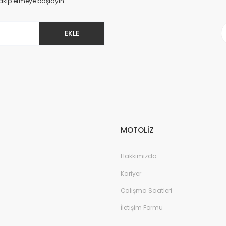
 takip etmeye başlayın
EKLE
Gönder
MOTOLİZ
Hakkımızda
Kariyer
Çalışma Saatleri
İletişim Formu