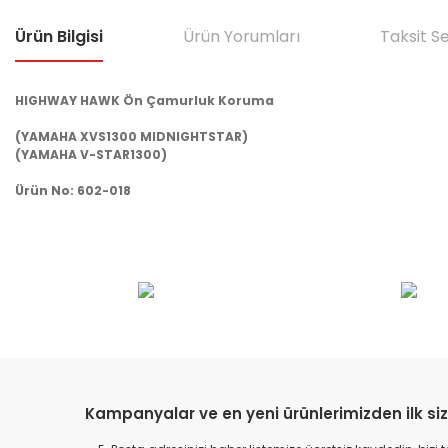
Ürün Bilgisi
Ürün Yorumları
Taksit S
HIGHWAY HAWK Ön Çamurluk Koruma
(YAMAHA XVS1300 MIDNIGHTSTAR)
(YAMAHA V-STAR1300)
Ürün No: 602-018
Bu ürünün fiyat bilgisi, resim, ürün açıklamalarında ve diğer konular
Görüş ve önerileriniz için teşekkür ederiz.
Ürün resmi kalitesiz, bozuk veya görüntülenemiyor.
Ürün açıklamasında eksik bilgiler bulunuyor.
Ürün bilgilerinde hatalar bulunuyor.
Kampanyalar ve en yeni ürünlerimizden ilk siz
Ürün fiyatı diğer sitelerden daha pahalı.