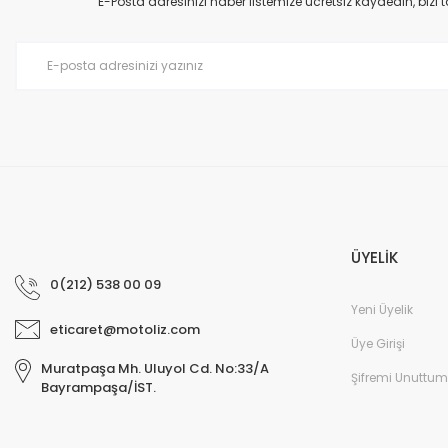
E-Posta adresinizi haber listemize ücretsiz kaydedin, bizi
Bu ürüne benzer farklı alternatifler olmalı.
ÜYELİK
0(212) 538 00 09
Yeni Üyelik
eticaret@motoliz.com
Üye Girişi
Muratpaşa Mh. Uluyol Cd. No:33/A
Şifremi Unuttum
Bayrampaşa/İST.