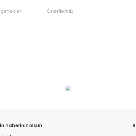
eçenekleri
Önerileriniz
da yetersiz gördüğünüz noktaları öneri formunu kullanarak tarafımıza il
Bu ürüne ilk yorumu siz yapın!
Yorum Yaz
in haberiniz olsun
S