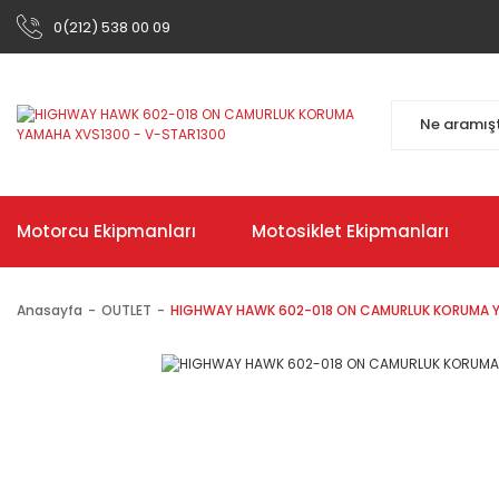
0(212) 538 00 09
Motorcu Ekipmanları
Motosiklet Ekipmanları
Anasayfa
OUTLET
HIGHWAY HAWK 602-018 ON CAMURLUK KORUMA Y