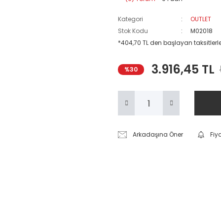
Kategori
OUTLET
Stok Kodu
M02018
*404,70 TL den başlayan taksitlerle
3.916,45 TL
%30
Arkadaşına Öner
Fiy