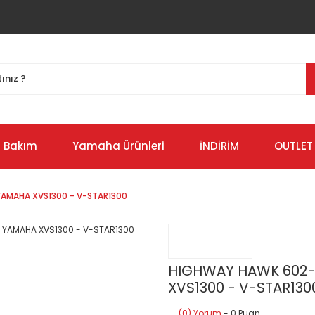
Bakım
Yamaha Ürünleri
İNDİRİM
OUTLET
AMAHA XVS1300 - V-STAR1300
HIGHWAY HAWK 602-
XVS1300 - V-STAR130
(0) Yorum
- 0 Puan