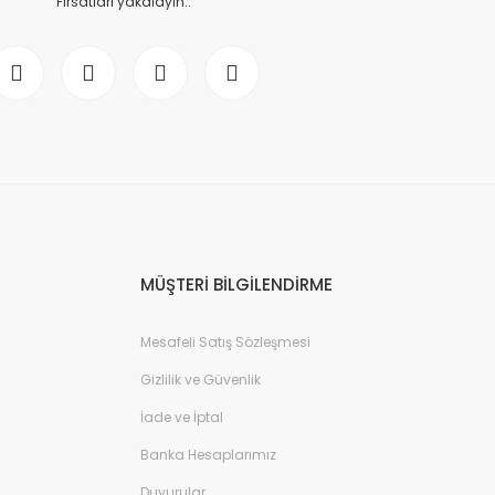
Fırsatları yakalayın..
MÜŞTERİ BİLGİLENDİRME
Mesafeli Satış Sözleşmesi
Gizlilik ve Güvenlik
İade ve İptal
Banka Hesaplarımız
Duyurular