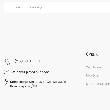
ÜYELİK
0(212) 538 00 09
Yeni Üyelik
eticaret@motoliz.com
Üye Girişi
Muratpaşa Mh. Uluyol Cd. No:33/A
Şifremi Unuttum
Bayrampaşa/İST.