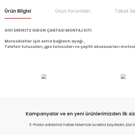
Ürün Bilgisi
Ürün Yorumları
Taksit S
GIVI S951KIT2 GIDON ÇANTASI MONTAJ KITI
Motosikletler için extra bağlantı ayağı ,
Telefon tutucuları, gps tutucuları ve çeşitli aksesuarları motosi
Bu ürünün fiyat bilgisi, resim, ürün açıklamalarında ve diğer konular
Görüş ve önerileriniz için teşekkür ederiz.
Ürün resmi kalitesiz, bozuk veya görüntülenemiyor.
Ürün açıklamasında eksik bilgiler bulunuyor.
Ürün bilgilerinde hatalar bulunuyor.
Kampanyalar ve en yeni ürünlerimizden ilk siz
Ürün fiyatı diğer sitelerden daha pahalı.
E-Posta adresinizi haber listemize ücretsiz kaydedin, bizi
Bu ürüne benzer farklı alternatifler olmalı.