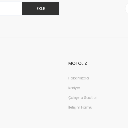
EKLE
Gönder
MOTOLİZ
Hakkımızda
Kariyer
Çalışma Saatleri
İletişim Formu