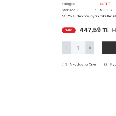
Kategori
OUTLET
Stok Kodu
M03607
*46,25 TL den başlayan taksitlerle!!
447,59 TL
1.
%60
Arkadaşına Öner
Fiy