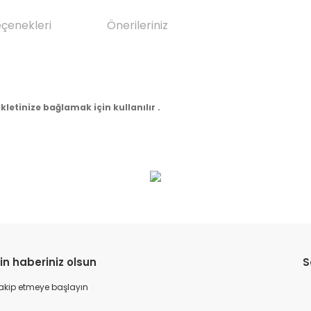
eçenekleri
Önerileriniz
kletinize bağlamak için kullanılır .
da yetersiz gördüğünüz noktaları öneri formunu kullanarak tarafımıza il
Bu ürüne ilk yorumu siz yapın!
Yorum Yaz
in haberiniz olsun
S
 takip etmeye başlayın