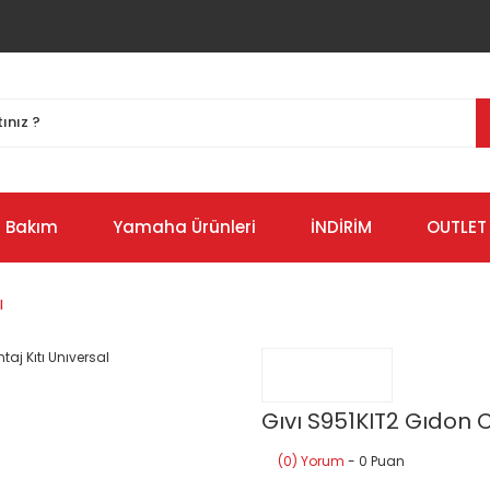
Bakım
Yamaha Ürünleri
İNDİRİM
OUTLET
l
Gıvı S951KIT2 Gıdon C
(0) Yorum
- 0 Puan