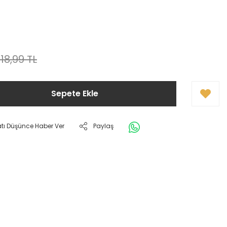
118,99 TL
Sepete Ekle
atı Düşünce Haber Ver
Paylaş