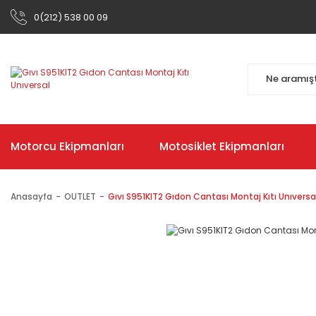
0(212) 538 00 09
Motorcu Ekipmanları
Motosiklet Ekipmanları
Anasayfa
OUTLET
Gıvı S951KIT2 Gıdon Cantası Montaj Kıtı Unıversa