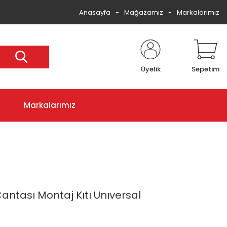
Anasayfa
Mağazamız
Markalarımız
Üyelik
Sepetim
Markalarımız
antası Montaj Kıtı Unıversal