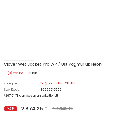
Clover Wet Jacket Pro WP / Üst Yağmurluk Neon
(0) Yorum
- 0 Puan
Kategori
Yağmurluk Üst
,
OUTLET
Stok Kodu
80590210552
*297,01 TL den başlayan taksitlerle!!
2.874,25 TL
4.421,92 TL
%35